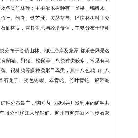
桐及各类竹林等；主要灌木树种有三叉果、鸭脚木、
淡竹叶、狗脊、铁芒萁、黄茅草等。经济林树种主要
、石仙桃等，兼具生态与经济价值，主要分布于里雍
类分布于各镇山林、柳江沿岸及龙潭-都乐岩风景名
要有豹猫、野猪、松鼠等；鸟类种类较多，常见有乌
鹰鸮、褐林鸮等多种鸮形目鸟类，其中八色鸫（仙八
华石龙子、变色树蜥、翠青蛇、竹叶青蛇、银环蛇
等矿种分布最广，辖区内已探明并开发利用的矿种共
矿业有限公司柳江大泽锰矿、柳州市柳东新区马步石灰