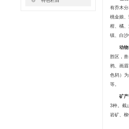
特色栏目
有乔木分
桃金娘、
柑、橘、
镇、白沙
动物
胜区，兽
鸦、画眉
色鸫）为
等。
矿产
3种。截
岩矿、柳