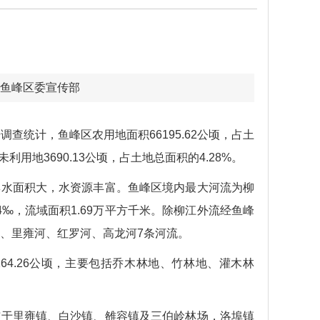
 来源：鱼峰区委宣传部
。据调查统计，鱼峰区农用地面积66195.62公顷，占土
；未利用地3690.13公顷，占土地总面积的4.28%。
水面积大，水资源丰富。鱼峰区境内最大河流为柳
4‰，流域面积1.69万平方千米。除柳江外流经鱼峰
河、里雍河、红罗河、高龙河7条河流。
0264.26公顷，主要包括乔木林地、竹林地、灌木林
布于里雍镇、白沙镇、雒容镇及三伯岭林场，洛埠镇