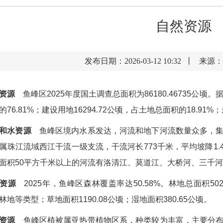
自然资源
发布日期：2026-03-12 10:32 丨
资源
鱼峰区2025年度国土调查总面积为86180.46735公顷
76.81%；建设用地16294.72公顷，占土地总面积的18.91%
和水资源
鱼峰区境内水系发达，河流和地下河流数量众多，集
属珠江流域西江干流一级支流，干流河长773千米，平均坡降1.
面积50平方千米以上的河流有洛清江、莫道江、大桥河、三千
资源
2025年，鱼峰区森林覆盖率达50.58%。林地总面积5
林地等类型；草地面积1190.08公顷；湿地面积380.65公顷。
资源
鱼峰区植被属亚热带植物区系，种类较为丰富，主要分