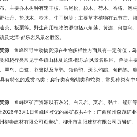
布。主要乔木树种有速丰桉、马尾松、杉木、荷木、香椿、泡
野牡丹、盐肤木、柃木、牛耳枫等；主要草本植物有五节芒、
油茶、板栗等。野生药用植物资源包括八角莲、黄连、何首乌
镇及龙潭-都乐岩风景名胜区。
资源
鱼峰区野生动物资源在生物多样性方面具有一定价值，鸟
类和爬行类常见于各镇山林及龙潭-都乐岩风景名胜区。兽类主
、翠鸟、白鹭、苍鹭以及草鸮、领角鸮、斑头鸺鶹、领鸺鶹、
具有特色的观赏鸟类；爬行类有蜥蜴类和蛇类，常见种类有中
资源
鱼峰区矿产资源以石灰岩、白云岩、页岩、黏土、锰矿
止2026年3月1日鱼峰区登记的采矿权共4个：广西柳州森茂
州柳狮建材有限公司页岩矿、柳州市高阳建材有限公司页岩矿。