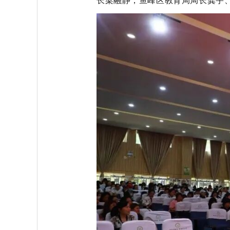
长梁融静，鱼峰区教育局局长龚宇