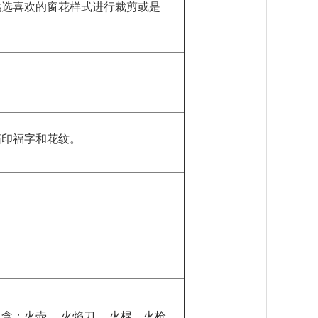
挑选喜欢的窗花样式进行裁剪或是
拓印福字和花纹。
。
含：火壶、 火焰刀、 火棍、火枪、