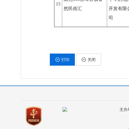
15
然民俗汇
开发有限
司
打印
关闭
主办