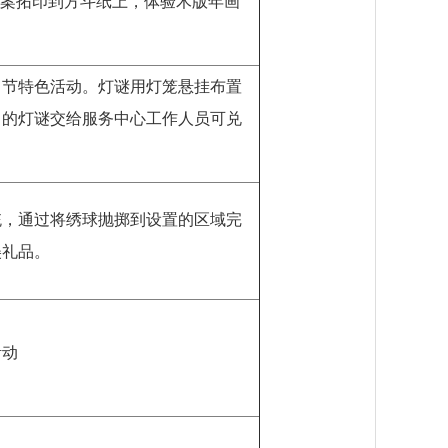
图案拓印到方斗纸上，体验木版年画
宵节特色活动。灯谜用灯笼悬挂布置
中的灯谜交给服务中心工作人员可兑
统，通过将绣球抛掷到设置的区域完
美礼品。
活动