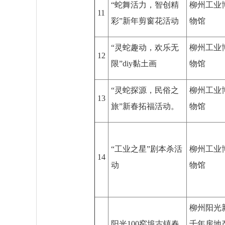
“蛇舞活力，智创精
柳州工业
11
彩”新年剪窗花活动
物馆
“灵蛇趣动，欢乐无
柳州工业
12
限”diy黏土画
物馆
“灵蛇探源，民俗之
柳州工业
13
旅”新春拓福活动。
物馆
“工业之星”剧本杀活
柳州工业
14
动
物馆
柳州阳光
阳光100窑埠古镇春
千年房地