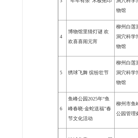
3
“年年有余”木板拓印
洞穴科学
物馆
柳州白莲
博物馆里猜灯谜 欢
4
洞穴科学
欢喜喜闹元宵
物馆
柳州白莲
5
绣球飞舞 缤纷壮节
洞穴科学
物馆
鱼峰公园2025年“鱼
柳州市鱼
6
峰春晓·金蛇送福”春
公园管理
节文化活动