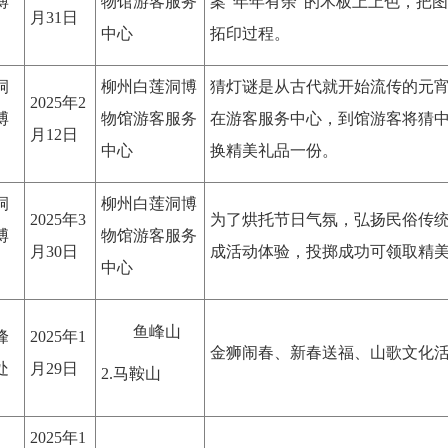
博
物馆游客服务
案“年年有余”的木板上上色，把
月31日
中心
拓印过程。
洞
柳州白莲洞博
猜灯谜是从古代就开始流传的元
2025年2
博
物馆游客服务
在游客服务中心，到馆游客将猜
月12日
中心
换精美礼品一份。
洞
柳州白莲洞博
2025年3
为了烘托节日气氛，弘扬民俗传
博
物馆游客服务
月30日
成活动体验，投掷成功可领取精
中心
鱼峰山
峰
2025年1
金狮闹春、新春送福、山歌文化
处
月29日
2.马鞍山
2025年1