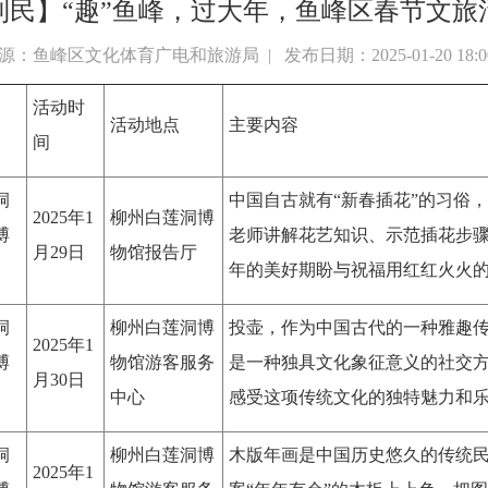
利民】“趣”鱼峰，过大年，鱼峰区春节文旅
源：鱼峰区文化体育广电和旅游局 | 发布日期：2025-01-20 18:
活动时
活动地点
主要内容
间
洞
中国自古就有“新春插花”的习俗
2025年1
柳州白莲洞博
博
老师讲解花艺知识、示范插花步
月29日
物馆报告厅
年的美好期盼与祝福用红红火火
洞
柳州白莲洞博
投壶，作为中国古代的一种雅趣
2025年1
博
物馆游客服务
是一种独具文化象征意义的社交
月30日
中心
感受这项传统文化的独特魅力和
洞
柳州白莲洞博
木版年画是中国历史悠久的传统
2025年1