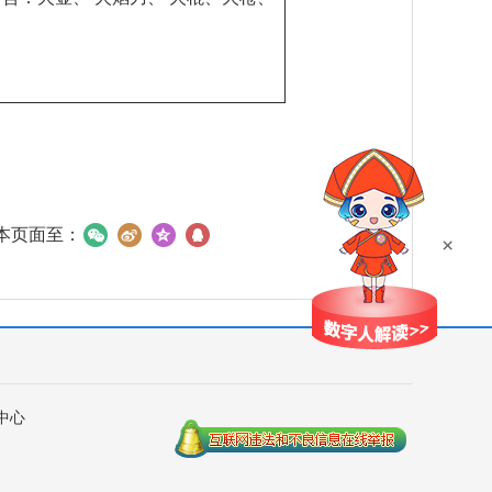
本页面至：
×
中心