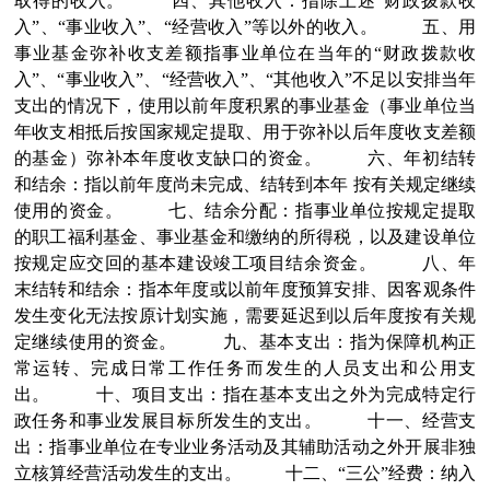
取得的收入。
四、其他收入：指除上述
“财政拨款收
入”、“事业收入”、“经营收入”等以外的收入。
五、用
事业基金弥补收支差额指事业单位在当年的
“财政拨款收
入”、“事业收入”、“经营收入”、“其他收入”不足以安排当年
支出的情况下，使用以前年度积累的事业基金（事业单位当
年收支相抵后按国家规定提取、用于弥补以后年度收支差额
的基金）弥补本年度收支缺口的资金。
六、年初结转
和结余：指以前年度尚未完成、结转到本年
按有关规定继续
使用的资金。
七、结余分配：指事业单位按规定提取
的职工福利基金、事业基金和缴纳的所得税，以及建设单位
按规定应交回的基本建设竣工项目结余资金。
八、年
末结转和结余：指本年度或以前年度预算安排、因客观条件
发生变化无法按原计划实施，需要延迟到以后年度按有关规
定继续使用的资金。
九、基本支出：指为保障机构正
常运转、完成日常工作任务而发生的人员支出和公用支
出。
十、项目支出：指在基本支出之外为完成特定行
政任务和事业发展目标所发生的支出。
十一、经营支
出：指事业单位在专业业务活动及其辅助活动之外开展非独
立核算经营活动发生的支出。
十二、
“三公”经费：纳入