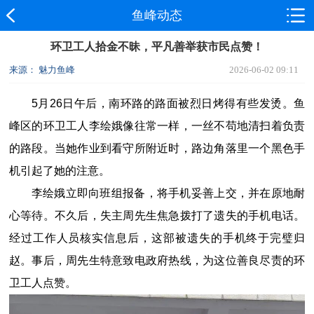
鱼峰动态
环卫工人拾金不昧，平凡善举获市民点赞！
来源： 魅力鱼峰
2026-06-02 09:11
5月26日午后，南环路的路面被烈日烤得有些发烫。鱼
峰区的环卫工人李绘娥像往常一样，一丝不苟地清扫着负责
的路段。当她作业到看守所附近时，路边角落里一个黑色手
机引起了她的注意。
李绘娥立即向班组报备，将手机妥善上交，并在原地耐
心等待。不久后，失主周先生焦急拨打了遗失的手机电话。
经过工作人员核实信息后，这部被遗失的手机终于完璧归
赵。事后，周先生特意致电政府热线，为这位善良尽责的环
卫工人点赞。