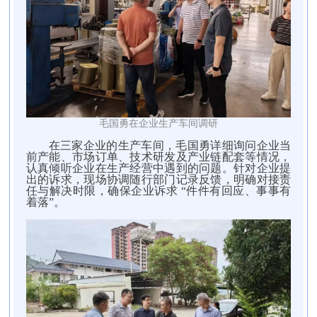
毛国勇
在企业生产车间
调研
在三家企业的生产车间，毛国勇详细询问企业当
前产能、市场订单、技术研发及产业链配套等情况，
认真倾听企业在生产经营中遇到的问题。针对企业提
出的诉求，现场协调随行部门记录反馈，明确对接责
任与解决时限，确保企业诉求 “件件有回应、事事有
着落”。