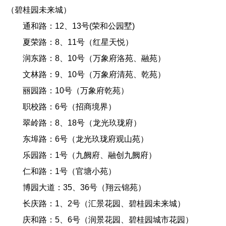
（碧桂园未来城）
通和路：12
、
13
号
(
荣和公园墅
)
夏荣路：8
、
11
号
（
红星天悦
）
润东路：
8、
10号
（
万象府
洛
苑
、
融苑
）
文林路：9
、
10
号
（
万象府清苑、
乾苑）
丽园路：
10号（万象府乾苑）
职校路：6号
（
招商境界
）
翠岭路：
8、
18号
（
龙光玖珑府
）
东埠路：6号
（
龙光玖珑府观山苑
）
乐园路：1号
（
九阙府
、
融创九阙府
）
仁和路：1号
（
官塘小苑
）
博园大道：35
、
36
号
（
翔云锦苑
）
长庆路：1
、
2
号
（汇
景花园
、
碧桂园
未来城
）
庆和路：5
、
6
号（润景花园
、
碧桂园城市花园）