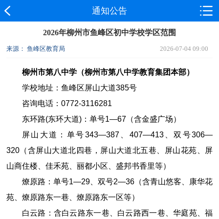
通知公告
​2026年柳州市鱼峰区初中学校学区范围
来源： 鱼峰区教育局
2026-07-04 09:00
柳州市第八中学（柳州市第八中学教育集团本部）
学校地址：鱼峰区屏山大道
385
号
咨询电话：
0772
-
3116281
东环路(东环大道)：单号1—67（含金盛广场）
屏山大道：单号343—387、407—413、双号306—
320（含屏山大道北四巷，屏山大道北五巷、屏山花苑、屏
山商住楼、佳禾苑、丽都小区、盛邦书香里等）
燎原路：单号1—29、双号2—36（含青山悠客、康华花
苑、燎原路东一巷、燎原路东一区等）
白云路：含白云路东一巷、白云路西一巷、华庭苑、福