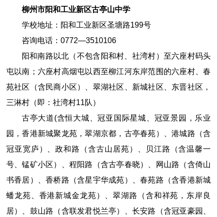
柳州市阳和工业新区
古亭山中学
学校地址：
阳和工业新区圣塘路
199
号
咨询电话：
0772
—
3510106
阳和南路以北（不包含阳和村、社湾村）至六座村码头
屯以南；六座村高烟屯以西至柳江河东岸范围的六座村、春
苑社区（含民商小区）、翠湖社区、新城社区、东晋社区，
三淋村（即：社湾村11队）
古亭大道
(含
恒大城
、
冠亚国际星城
、
冠亚景园，乐业
园，香港新城聚龙苑，翠湖京都，古亭春苑）、
港城路
（含
冠亚宽庐）、
政和路
（含
古山居苑）、
贝江
路（含温馨一
号、锰矿小区）、
程阳路
（含
古亭春晓
）、
网山路
（含
倚山
书香居）、
香桥路
（含
星宇华成苑）、
春苑路
（含
香港新城
蟠龙苑、香港新城金龙苑）、
翠湖路
（含
和祥苑，东岸良
居）、
鼓山路
（含
联发君悦兰亭）、
长安路
（含
冠亚豪园、