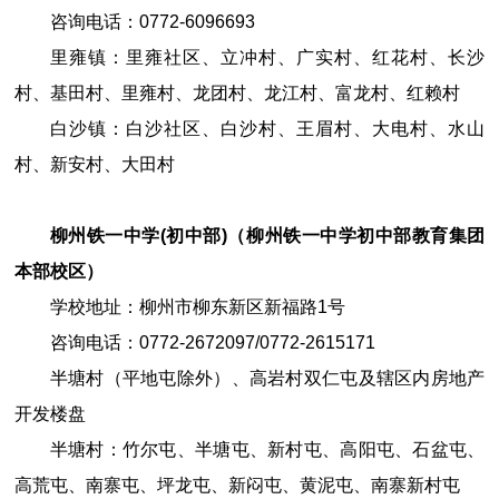
咨询电话：
0772
-
6096693
里雍镇：里雍社区、立冲村、广实村、红花村、长沙
村、基田村、里雍村、龙团村、龙江村、富龙村、红赖村
白沙镇：白沙社区、白沙村、王眉村、大电村、水山
村、新安村、大田村
柳州铁一中学(初中部)（柳州铁一中学初中部教育集团
本部校区）
学校地址：柳州市柳东新区新福路
1
号
咨询电话：
0772
-
2672097
/
0772
-
2615171
半塘村（平地屯除外）、高岩村双仁屯及辖区内房地产
开发楼盘
半塘村
：竹尔屯、半塘屯、新村屯、高阳屯、石盆屯、
高荒屯、南寨屯、坪龙屯、新闷屯、黄泥屯、南寨新村屯