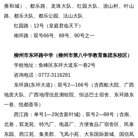
雍和城）、都乐路、龙珠大队、红园大队、游山村、叶山
路、都乐大队、都乐公园、法山大队
红园路：12号（皇庭君临天下）
南环路：双号66号、88号、90号之一
柳州市东环路中学（柳州市第八中学教育集团东校区）
学校地址：鱼峰区东环大道东一巷
2
号
咨询电话：
0772
-
3116281
东环路(东环大道)：双号2—166号（含西船大院、广西
地质大队、广西地理信息测绘院、恒达巴士宿舍、东环路东
一巷、悦都荟等）
西江路：单号1—29(含新叶城)，双号2—88号（含南、
北巷，双龙苑、特汽厂、电器厂、方便食品厂宿舍区、民泰
东园、西江苑、集美郡、飞凤小苑、大东国际新城、国信凤