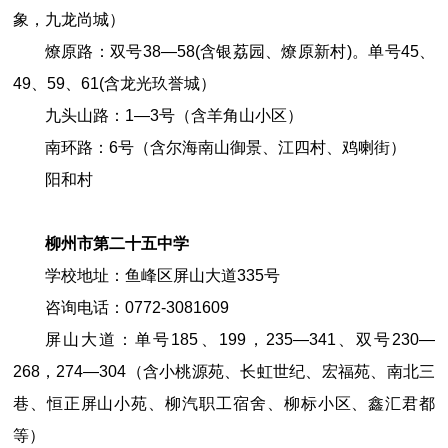
象，九龙尚城）
燎原路：双号38—58(含银荔园、燎原新村)。单号45、
49、59、61(含龙光玖誉城）
九头山路：1—3号（含羊角山小区）
南环路：6号（含尔海南山御景、江四村、鸡喇街）
阳和村
柳州市第
二十五中
学
学校地址：鱼峰区屏山大道
335
号
咨询电话：
0772
-3081609
屏山大道：单号185、199，235—341、双号230—
268，274—304（含小桃源苑、长虹世纪、宏福苑、南北三
巷、恒正屏山小苑、柳汽职工宿舍、柳标小区、鑫汇君都
等）