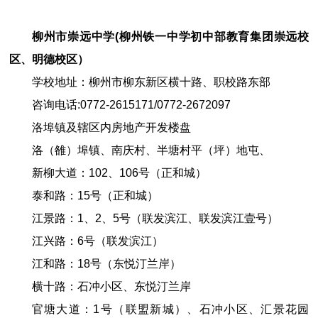
柳州市崇远中学(柳州铁一中学初中部教育集团崇远校
区、明德校区）
学校地址：柳州市柳东新区横十路、职校路东部
咨询电话:
0772
-
2615171
/
0772
-
2672097
洛埠镇及辖区内房地产开发楼盘
洛
（
雒
）
埠镇
、南庆村、半塘村平（坪）地屯、
新柳大道：102
、
106号（
正和城
）
泰和路：15号
（
正和城
）
江景路：1
、
2、5
号
（
联发滨江
、
联发滨江壹号
）
江兴路：
6号（
联发滨江
）
江和路：
18号（
东悦汀兰岸
）
横十路：石冲小区
、
东悦汀兰岸
官塘大道：1号
（
联盟新城
）、
石冲小区
、汇景花园