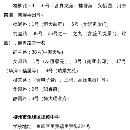
桂柳路：1—16号（含真龙苑、桂馨苑、兴怡园、河东
苗圃、海馨嘉园等）
德润路：1号（恒大御府）；6号（华润凯旋门）
箭盘路：36号、36号之一、之九（含盛天悦景台、锦
园），箭盘路东一巷
静兰路：38号(中海天钻)
文昌路：1号（友谊馨苑）、3号（南亚名邸）、17号
（华润幸福里等）、4号（瑞景文苑）
柳东路：（含电子管厂、三棉、高压电器厂等）
华园路：2号（珺睿府）
静园路：3号（恒大珺睿府）
柳州市鱼峰区
里雍中学
学校地址：鱼峰区里雍镇里雍街
224
号