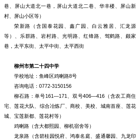
巷、屏山大道北一巷，屏山大道北二巷、华丰楼、屏山新
村、屏山小区等）
荣新路（含国泰花园、鑫广园、白云雅居、汇龙源
等）、乐群路、岩村路、光明路、红锋路、驾鹤路、颇家
巷，太平东街、太平中街、太平西街
柳州市第
二十四中
学
学校地址：鱼峰区鸡喇路
8
号
咨询电话：
0772
-
3150156
柳石路：单号161—171、双号406—416（含农工商住
宅、莲花大队、综合冶炼厂、商校、美校、城南首座、莲花
城、宝莲新都、莲花村等）
鸡喇路（含大都熙园、柳机宿舍等）
龙泉路（含碧桂园悦府、鸿泰名庭、盛通馨园、九龙印