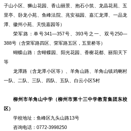
子山小区、狮山花园、香山丽景、抱石小筑、龙晶花苑、五
里亭、卧龙小苑、鱼峰法院、兆安福园、嘉汇龙潭、一品龙
潭、徽州小苑、天悦嘉园等）
荣军路：单号341—357号、393号之一、双号250—
388号（含荣军路四区、荣军路五区，五里桥等）
蝴蝶山路：含蝴蝶园、阳光花园、香榭花都、丽阳天下
等
龙潭路（含龙潭小区等）、羊角山路、羊角山镇鸡喇村
一队、二队、三队、四队、五队、白云小区5村
柳州市羊角山中学（柳州市第十三中学教育集团东校
区）
学校地址：鱼峰区九头山路
13
号
咨询电话：
0772
-
3998250