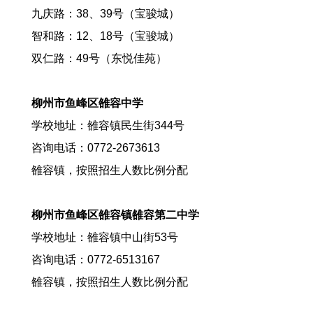
九庆路：38
、
39
号
（
宝骏城
）
智和路：
12、
18号
（
宝骏城
）
双仁路：49号
（
东悦佳苑
）
柳州市鱼峰区雒容中学
学校地址：雒容镇民生街
344
号
咨询电话：
0772
-
2673613
雒容镇，按照招生人数比例分配
柳州市鱼峰区雒容镇雒容第二中学
学校地址：雒容镇中山街
53
号
咨询电话：
0772
-
6513167
雒容镇，按照招生人数比例分配