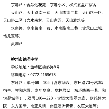
京港路：含晶远花苑、京港小区、柳汽底盘厂宿舍
天山路、天山路南一巷、天山路南二巷、天山路一区、
天山路二区（含水南村、天山家园、天山雅筑等）
水南路、水南路南一巷、水南路南二巷（含天山上城、
蟠龙宝邸）
灵湖路
柳州市德润中学
学校地址：鱼峰区德盛路
8
号
咨询电话：
0772
-
2169678
东环路：单号69—105（含东华园、东环路73号汽车厂
宿舍、祥和东景、嘉年华庭、华林君邸、东环路西一巷、和
悦馨城等），双号168—228（含恒大翡翠龙庭、欧维姆大
院、东方国际、南亚风情、南亚澳洲青青、友谊大厦等）