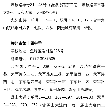
燎原路单号31—43号（含燎原路东二巷、燎原路东三巷
之2号、天和人家、大都雅苑等）
九头山路：单号：17—31、双号：6、8、12（含羊角
山镇鸡喇村六队、七队、八队、阳光城丽景湾、锦悦）
柳州市第
十四中
学
学校地址：鱼峰区岩村路
226
号
咨询电话：
0772
-
3987505
荣军路：单号1—339、双号2—248（含荣军路东一
巷、荣军路东二巷、荣军路东三巷、荣军路西一巷、荣军路
西二巷、荣军路西三巷，荣军路一区、荣军路二区、荣军路
三区、鸿泰名城、景中苑、紫荆花园、永意山语城等）
屏山大道：单号1—183、187—197、201—233、双号
2—228、270、272（含屏山大道南一巷，屏山大道南二