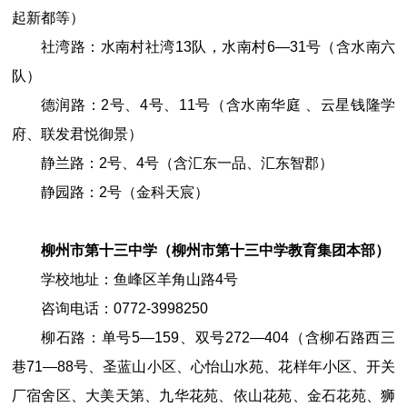
起新都等）
社湾路：水南村社湾13队，水南村6—31号（含水南六
队）
德润路：2号、4号、11号（含水南华庭 、云星钱隆学
府、联发君悦御景）
静兰路：2号、4号（含汇东一品、汇东智郡）
静园路：2号（金科天宸）
柳州市第十三中学（柳州市第十三中学教育集团本部）
学校地址：鱼峰区羊角山路
4
号
咨询电话：
0772
-
3998250
柳石路：单号5—159、双号272—404（含柳石路西三
巷71—88号、圣蓝山小区、心怡山水苑、花样年小区、开关
厂宿舍区、大美天第、九华花苑、依山花苑、金石花苑、狮