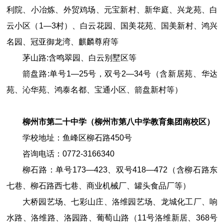
利院、小冶炼、外贸鸡场、元宝新村、新华庭、兴龙苑、白
云小区（1—3村）、白云花园、国美花苑、国美新村、鸿兴
名园、冠亚御龙湾、麒麟尊府等
茅山路:含鸣翠园、白云别墅区等
箭盘路:单号1—25号，双号2—34号（含新居苑、华达
苑、沁华苑、鸿泰名都、宝通小区、箭盘新村等）
柳州市第二十中学
（
柳州市第八中学教育集团南校区
）
学校地址：鱼峰区柳石路
450
号
咨询电话：
0772
-
3166340
柳石路：单号173—423、双号418—472（含柳石路东
七巷、柳石路西七巷、商业机械厂、罐头食品厂等）
大桥园艺场、七彩山庄、洛维园艺场、龙城化工厂、响
水路、洛维路、洛园路、葡萄山路（11号洛维新居、368号