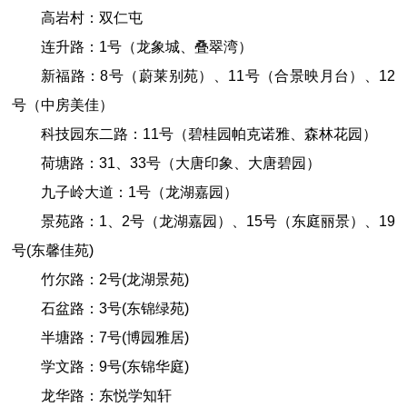
高岩村：双仁屯
连升路：1号
（
龙象城
、
叠翠湾）
新福路：8号
（
蔚莱别苑
）
、11号
（
合景映月台
）
、12
号
（
中房美佳
）
科技园东二路：11号
（
碧桂园帕克诺雅
、
森林花园）
荷塘路：
31、
33号
（
大唐印象
、
大唐碧园）
九子岭大道：1号
（
龙湖嘉园
）
景苑路：1
、
2
号
（
龙湖嘉园
）
、15号
（
东庭丽景
）
、19
号
(
东馨佳苑
)
竹尔路：2号
(
龙湖景苑
)
石盆路：3号
(
东锦绿苑
)
半塘路：7号
(
博园雅居
)
学文路：9号
(
东锦华庭
)
龙华路：东悦学知轩