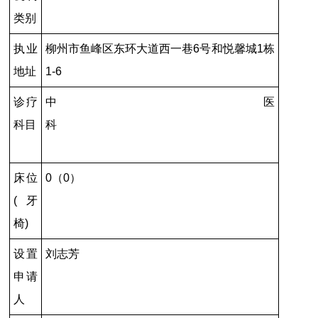
类别
执业
柳州市鱼峰区东环大道西一巷6号和悦馨城1栋
地址
1-6
诊疗
中医
科目
科
床位
0（0）
(牙
椅)
设置
刘志芳
申请
人