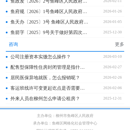
鱼政发〔2026〕2号鱼峰区人民政府关于给予潘云春等3位同志见义勇为人员奖励的决定
2026-02-11
鱼府规〔2026〕1号鱼峰区人民政府关于印发《鱼峰区使用聘用教师控制数教师考核入编办法（修订）》的通知
2026-01-26
鱼天办〔2025〕3号 鱼峰区人民政府天马街道办事处 关于做好第四次全国农业普查的通知
2026-01-05
鱼箭字〔2025〕9号关于做好第四次全国农业普查的通知
2025-12-30
咨询
更多
公司注册资本实缴怎么操作？
2026-03-10
配售型保障性住房封闭管理是指什么？
2026-02-27
居民医保异地就医，怎么报销呢？
2026-02-26
客运班线许可变更起讫点是否需要公示并征求相关经营者意见？
2026-02-06
外来人员在柳州怎么申请公租房？
2025-12-31
主办单位：柳州市鱼峰区人民政府
承办单位：鱼峰区网格化社会管理中心