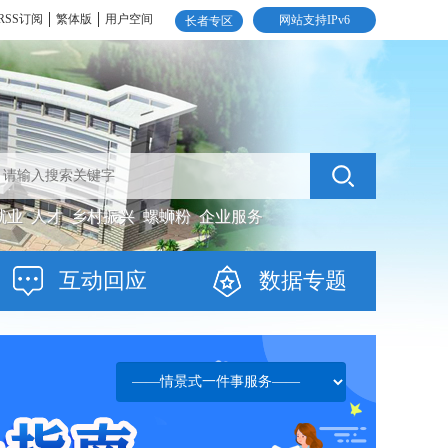
RSS订阅
繁体版
用户空间
网站支持IPv6
长者专区
就业
人才
乡村振兴
螺蛳粉
企业服务
互动回应
数据专题