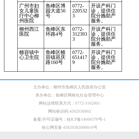
广州市妇
鱼峰区博
0772-
开设产科门
女儿童医
园大道50
220532
诊，提供住
疗中心柳
号
3
院分娩助产
州医院
服务。
柳州西江
鱼峰区东
0772-
开设产科门
医院
环路4号
312393
诊，提供住
3
院分娩助产
服务。
雒容镇中
鱼峰区雒
0772-
开设产科门
心卫生院
容镇容庆
651417
诊，提供住
路160号
9
院分娩助产
服务。
主办单位：柳州市鱼峰区人民政府办公室
承办单位：鱼峰区网格化社会管理中心
网站运维联系方式：0772-3162801
网站标识码:4502030002
备案/许可证编号：桂ICP备14006579号-1
桂公网安备 45020302000016号