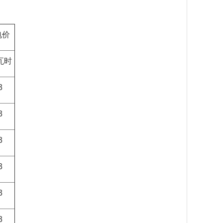
电价
瓦时
3
3
3
3
3
3