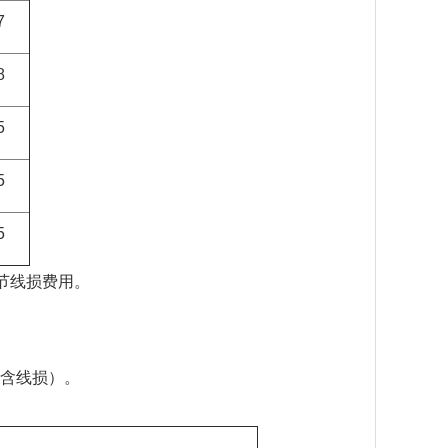
7
8
5
5
5
节线损费用。
、含线损）。