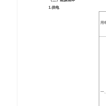
1.供电
用
一