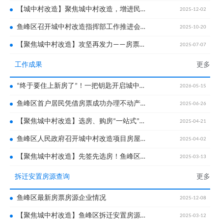
【城中村改造】聚焦城中村改造，增进民生福祉
2025-12-02
鱼峰区召开城中村改造指挥部工作推进会和城中村产业规划座谈会
2025-10-20
【聚焦城中村改造】攻坚再发力——房票服务与产业发展双推进
2025-07-07
工作成果
更多
“终于要住上新房了”！一把钥匙开启城中村改造居民幸福安居新篇章
2026-05-15
鱼峰区首户居民凭借房票成功办理不动产权证
2025-06-26
【聚焦城中村改造】选房、购房“一站式”！柳州首个“选房超市”正式启动
2025-04-21
鱼峰区人民政府召开城中村改造项目房屋征收补偿安置方案听证会
2025-04-02
【聚焦城中村改造】先签先选房！鱼峰区城中村改造项目开始陆续预签约
2025-03-13
拆迁安置房源查询
更多
鱼峰区最新房票房源企业情况
2025-12-08
【聚焦城中村改造】鱼峰区拆迁安置房源出炉！有这些楼盘可选择→
2025-03-12